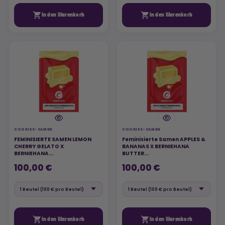


In den Warenkorb
In den Warenkorb
COOKIES-SAMEN
COOKIES-SAMEN
FEMINISIERTE SAMEN LEMON
Feminisierte Samen APPLES &
CHERRY GELATO X
BANANAS X BERNIEHANA
BERNIEHANA...
BUTTER...
100,00 €
100,00 €


In den Warenkorb
In den Warenkorb