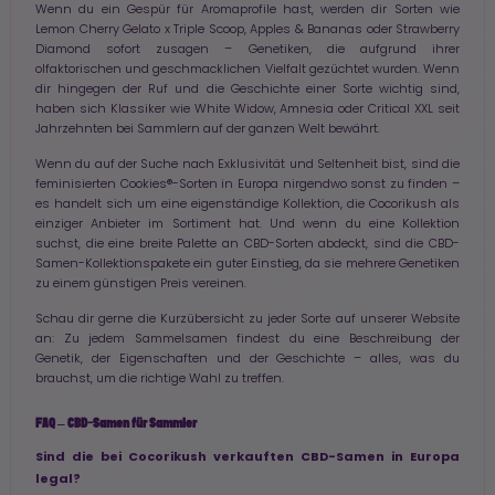
Wenn du ein Gespür für Aromaprofile hast, werden dir Sorten wie
Lemon Cherry Gelato x Triple Scoop, Apples & Bananas oder Strawberry
Diamond sofort zusagen – Genetiken, die aufgrund ihrer
olfaktorischen und geschmacklichen Vielfalt gezüchtet wurden. Wenn
dir hingegen der Ruf und die Geschichte einer Sorte wichtig sind,
haben sich Klassiker wie White Widow, Amnesia oder Critical XXL seit
Jahrzehnten bei Sammlern auf der ganzen Welt bewährt.
Wenn du auf der Suche nach Exklusivität und Seltenheit bist, sind die
feminisierten Cookies®-Sorten in Europa nirgendwo sonst zu finden –
es handelt sich um eine eigenständige Kollektion, die Cocorikush als
einziger Anbieter im Sortiment hat. Und wenn du eine Kollektion
suchst, die eine breite Palette an CBD-Sorten abdeckt, sind die CBD-
Samen-Kollektionspakete ein guter Einstieg, da sie mehrere Genetiken
zu einem günstigen Preis vereinen.
Schau dir gerne die Kurzübersicht zu jeder Sorte auf unserer Website
an: Zu jedem Sammelsamen findest du eine Beschreibung der
Genetik, der Eigenschaften und der Geschichte – alles, was du
brauchst, um die richtige Wahl zu treffen.
FAQ – CBD-Samen für Sammler
Sind die bei Cocorikush verkauften CBD-Samen in Europa
legal?