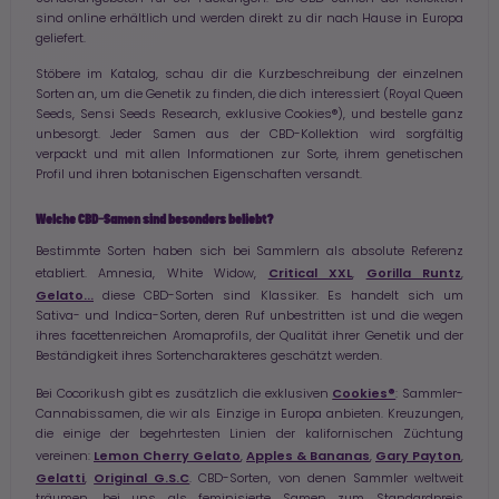
sind online erhältlich und werden direkt zu dir nach Hause in Europa
geliefert.
Stöbere im Katalog, schau dir die Kurzbeschreibung der einzelnen
Sorten an, um die Genetik zu finden, die dich interessiert (Royal Queen
Seeds, Sensi Seeds Research, exklusive Cookies®), und bestelle ganz
unbesorgt. Jeder Samen aus der CBD-Kollektion wird sorgfältig
verpackt und mit allen Informationen zur Sorte, ihrem genetischen
Profil und ihren botanischen Eigenschaften versandt.
Welche CBD-Samen sind besonders beliebt?
Bestimmte Sorten haben sich bei Sammlern als absolute Referenz
Critical XXL
Gorilla Runtz
etabliert. Amnesia, White Widow,
,
,
Gelato...
diese CBD-Sorten sind Klassiker. Es handelt sich um
Sativa- und Indica-Sorten, deren Ruf unbestritten ist und die wegen
ihres facettenreichen Aromaprofils, der Qualität ihrer Genetik und der
Beständigkeit ihres Sortencharakteres geschätzt werden.
Cookies®
Bei Cocorikush gibt es zusätzlich die exklusiven
: Sammler-
Cannabissamen, die wir als Einzige in Europa anbieten. Kreuzungen,
die einige der begehrtesten Linien der kalifornischen Züchtung
Lemon Cherry Gelato
Apples & Bananas
Gary Payton
vereinen:
,
,
,
Gelatti
Original G.S.C
,
. CBD-Sorten, von denen Sammler weltweit