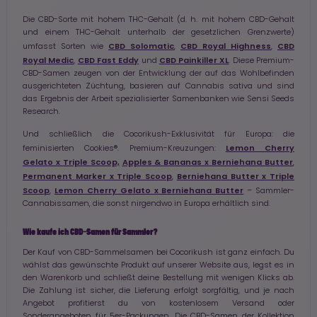
Die CBD-Sorte mit hohem THC-Gehalt (d. h. mit hohem CBD-Gehalt
und einem THC-Gehalt unterhalb der gesetzlichen Grenzwerte)
CBD Solomatic
CBD Royal Highness
CBD
umfasst Sorten wie
,
,
Royal Medic
CBD Fast Eddy
CBD Painkiller XL
,
und
. Diese Premium-
CBD-Samen zeugen von der Entwicklung der auf das Wohlbefinden
ausgerichteten Züchtung, basieren auf Cannabis sativa und sind
das Ergebnis der Arbeit spezialisierter Samenbanken wie Sensi Seeds
Research.
Und schließlich die Cocorikush-Exklusivität für Europa: die
Lemon Cherry
feminisierten Cookies®. Premium-Kreuzungen:
Gelato x Triple Scoop,
Apples & Bananas x Berniehana Butter
,
Permanent Marker x Triple Scoop
Berniehana Butter x Triple
,
Scoop
Lemon Cherry Gelato x Berniehana Butter
,
– Sammler-
Cannabissamen, die sonst nirgendwo in Europa erhältlich sind.
Wie kaufe ich CBD-Samen für Sammler?
Der Kauf von CBD-Sammelsamen bei Cocorikush ist ganz einfach. Du
wählst das gewünschte Produkt auf unserer Website aus, legst es in
den Warenkorb und schließt deine Bestellung mit wenigen Klicks ab.
Die Zahlung ist sicher, die Lieferung erfolgt sorgfältig, und je nach
Angebot profitierst du von kostenlosem Versand oder
Sonderangeboten für 5er-Packungen. Die CBD-Samen der Kollektion