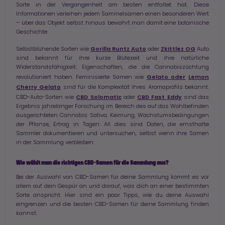
Sorte in der Vergangenheit am besten entfaltet hat. Diese
Informationen verleihen jedem Sammelsamen einen besonderen Wert
– über das Objekt selbst hinaus bewahrt man damit eine botanische
Geschichte.
Gorilla Runtz Auto
Zkittlez OG
Selbstblühende Sorten wie
oder
Auto
sind bekannt für ihre kurze Blütezeit und ihre natürliche
Widerstandsfähigkeit: Eigenschaften, die die Cannabiszüchtung
Gelato oder
Lemon
revolutioniert haben. Feminisierte Samen wie
Cherry Gelato
sind für die Komplexität ihres Aromaprofils bekannt.
CBD Solomatic
CBD Fast Eddy
CBD-Auto-Sorten wie
oder
sind das
Ergebnis jahrelanger Forschung im Bereich des auf das Wohlbefinden
ausgerichteten Cannabis Sativa. Keimung, Wachstumsbedingungen
der Pflanze, Ertrag in Tagen: All dies sind Daten, die ernsthafte
Sammler dokumentieren und untersuchen, selbst wenn ihre Samen
in der Sammlung verbleiben.
Wie wählt man die richtigen CBD-Samen für die Sammlung aus?
Bei der Auswahl von CBD-Samen für deine Sammlung kommt es vor
allem auf dein Gespür an und darauf, was dich an einer bestimmten
Sorte anspricht. Hier sind ein paar Tipps, wie du deine Auswahl
eingrenzen und die besten CBD-Samen für deine Sammlung finden
kannst.