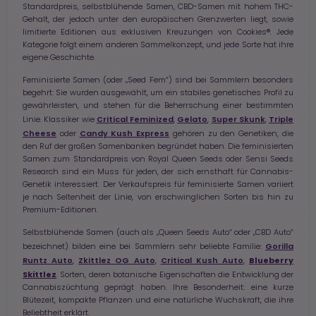
Standardpreis, selbstblühende Samen, CBD-Samen mit hohem THC-
Gehalt, der jedoch unter den europäischen Grenzwerten liegt, sowie
limitierte Editionen aus exklusiven Kreuzungen von Cookies®. Jede
Kategorie folgt einem anderen Sammelkonzept, und jede Sorte hat ihre
eigene Geschichte.
Feminisierte Samen (oder „Seed Fem“) sind bei Sammlern besonders
begehrt: Sie wurden ausgewählt, um ein stabiles genetisches Profil zu
gewährleisten, und stehen für die Beherrschung einer bestimmten
Critical Feminized
Gelato
Super Skunk
Triple
Linie. Klassiker wie
,
,
,
Cheese
Candy Kush Express
oder
gehören zu den Genetiken, die
den Ruf der großen Samenbanken begründet haben. Die feminisierten
Samen zum Standardpreis von Royal Queen Seeds oder Sensi Seeds
Research sind ein Muss für jeden, der sich ernsthaft für Cannabis-
Genetik interessiert. Der Verkaufspreis für feminisierte Samen variiert
je nach Seltenheit der Linie, von erschwinglichen Sorten bis hin zu
Premium-Editionen.
Selbstblühende Samen (auch als „Queen Seeds Auto“ oder „CBD Auto“
Gorilla
bezeichnet) bilden eine bei Sammlern sehr beliebte Familie:
Runtz Auto
Zkittlez OG Auto
Critical Kush Auto
Blueberry
,
,
,
Skittlez
. Sorten, deren botanische Eigenschaften die Entwicklung der
Cannabiszüchtung geprägt haben. Ihre Besonderheit: eine kurze
Blütezeit, kompakte Pflanzen und eine natürliche Wuchskraft, die ihre
Beliebtheit erklärt.