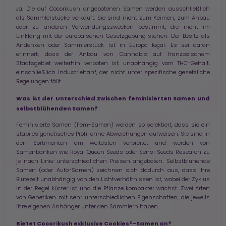
Ja. Die auf Cocorikush angebotenen Samen werden ausschließlich
als Sammlerstücke verkauft. Sie sind nicht zum Keimen, zum Anbau
oder zu anderen Verwendungszwecken bestimmt, die nicht im
Einklang mit der europäischen Gesetzgebung stehen. Der Besitz als
Andenken oder Sammlerstück ist in Europa legal. Es sei daran
erinnert, dass der Anbau von Cannabis auf französischem
Staatsgebiet weiterhin verboten ist, unabhängig vom THC-Gehalt,
einschließlich Industriehanf, der nicht unter spezifische gesetzliche
Regelungen fällt.
Was ist der Unterschied zwischen feminisierten Samen und
selbstblühenden Samen?
Feminisierte Samen (Fem-Samen) werden so selektiert, dass sie ein
stabiles genetisches Profil ohne Abweichungen aufweisen. Sie sind in
den Sortimenten am weitesten verbreitet und werden von
Samenbanken wie Royal Queen Seeds oder Sensi Seeds Research zu
je nach Linie unterschiedlichen Preisen angeboten. Selbstblühende
Samen (oder Auto-Samen) zeichnen sich dadurch aus, dass ihre
Blütezeit unabhängig von den Lichtverhältnissen ist, wobei der Zyklus
in der Regel kürzer ist und die Pflanze kompakter wächst. Zwei Arten
von Genetiken mit sehr unterschiedlichen Eigenschaften, die jeweils
ihre eigenen Anhänger unter den Sammlern haben.
Bietet Cocorikush exklusive Cookies®-Samen an?