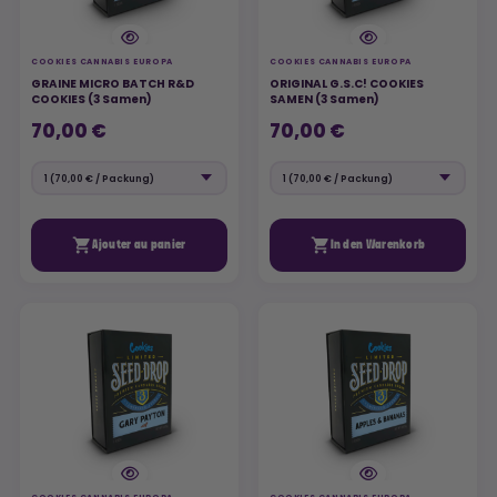
COOKIES CANNABIS EUROPA
COOKIES CANNABIS EUROPA
GRAINE MICRO BATCH R&D
ORIGINAL G.S.C! COOKIES
COOKIES (3 Samen)
SAMEN (3 Samen)
70,00 €
70,00 €


Ajouter au panier
In den Warenkorb