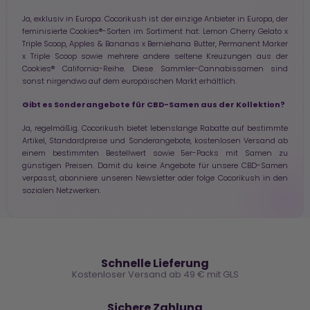
Ja, exklusiv in Europa. Cocorikush ist der einzige Anbieter in Europa, der
feminisierte Cookies®-Sorten im Sortiment hat: Lemon Cherry Gelato x
Triple Scoop, Apples & Bananas x Berniehana Butter, Permanent Marker
x Triple Scoop sowie mehrere andere seltene Kreuzungen aus der
Cookies® California-Reihe. Diese Sammler-Cannabissamen sind
sonst nirgendwo auf dem europäischen Markt erhältlich.
Gibt es Sonderangebote für CBD-Samen aus der Kollektion?
Ja, regelmäßig. Cocorikush bietet lebenslange Rabatte auf bestimmte
Artikel, Standardpreise und Sonderangebote, kostenlosen Versand ab
einem bestimmten Bestellwert sowie 5er-Packs mit Samen zu
günstigen Preisen. Damit du keine Angebote für unsere CBD-Samen
verpasst, abonniere unseren Newsletter oder folge Cocorikush in den
sozialen Netzwerken.
🚚
Schnelle Lieferung
Kostenloser Versand ab 49 € mit GLS
🔒
Sichere Zahlung