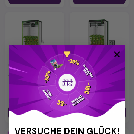
HANFSAMEN
ZUBEHÖR
FLEXSTAR BUDGET WING
FLEXSTAR 240 W DIMMBARES
ANBAUSET + SUPER HPS 600 W
LED-ZUCHTLICHT-SET
498,00 €
598,00 €


In den Warenkorb
In den Warenkorb
VERSUCHE DEIN GLÜCK!
-10%
-10%