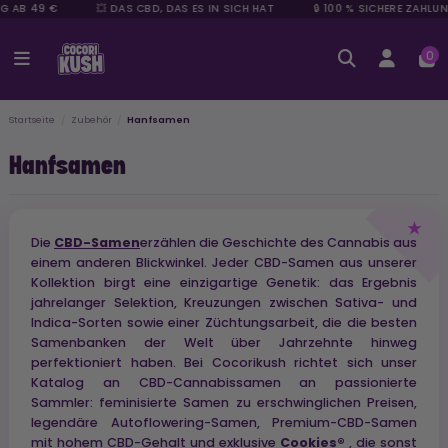
AB 49 €
💥 DAS CBD, DAS ES IN SICH HAT
🔒 100 % SICHERE ZAHLUNG
0
Startseite
Zubehör
Hanfsamen
Hanfsamen
Die
CBD-Samen
erzählen die Geschichte des Cannabis aus
einem anderen Blickwinkel. Jeder CBD-Samen aus unserer
Kollektion birgt eine einzigartige Genetik: das Ergebnis
jahrelanger Selektion, Kreuzungen zwischen Sativa- und
Indica-Sorten sowie einer Züchtungsarbeit, die die besten
Samenbanken der Welt über Jahrzehnte hinweg
perfektioniert haben. Bei Cocorikush richtet sich unser
Katalog an CBD-Cannabissamen an passionierte
Sammler: feminisierte Samen zu erschwinglichen Preisen,
legendäre Autoflowering-Samen, Premium-CBD-Samen
mit hohem CBD-Gehalt und exklusive
Cookies®
, die sonst