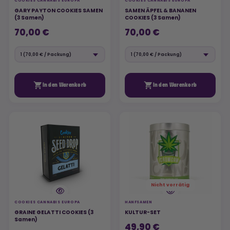
COOKIES CANNABIS EUROPA
COOKIES CANNABIS EUROPA
GARY PAYTON COOKIES SAMEN
SAMEN ÄPFEL & BANANEN
(3 Samen)
COOKIES (3 Samen)
70,00 €
70,00 €


In den Warenkorb
In den Warenkorb
Nicht vorrätig
COOKIES CANNABIS EUROPA
HANFSAMEN
GRAINE GELATTI COOKIES (3
KULTUR-SET
Samen)
49,90 €