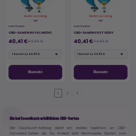
Nicht vorrätig
Nicht vorrätig
HANFSAMEN
HANFSAMEN
CBD-SAMEN ROYAL MEDIC
CBD-SAMEN FAST EDDY
40,41 €
40,41 €
44,90 €
44,90 €
Übersicht
Übersicht
1
2
Die bei Cocorikush erhältlichen CBD-Sorten
Der Cocorikush-Katalog deckt ein breites Spektrum an CBD-
Cannabis-Sorten ab. Du findest dort feminisierte Samen zum