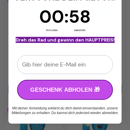
0
00
Countdown ends in:
:
:
57
57
minutes
seconds
Nicht vorrätig
Nicht vorrätig
Dreh das Rad und gewinn den HAUPTPREIS!
HANFSAMEN
HANFSAMEN
CBD-SAMEN SOLOMATIC
CBD-SAMEN ROYAL HIGHNESS
Email
40,41 €
40,41 €
44,90 €
44,90 €
GESCHENK ABHOLEN 🎁
Übersicht
Übersicht
Mit deiner Anmeldung erklärst du dich damit einverstanden, unsere
-10%
-10%
Mitteilungen zu erhalten. Du kannst dich jederzeit wieder abmelden.