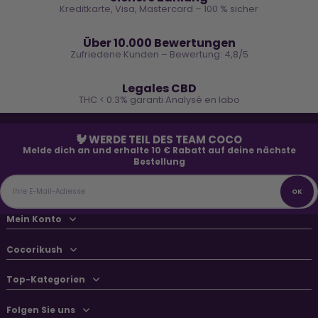
Kreditkarte, Visa, Mastercard – 100 % sicher
⭐
Über 10.000 Bewertungen
Zufriedene Kunden – Bewertung: 4,8/5
🌿
Legales CBD
THC < 0.3% garanti Analysé en labo
🐓 WERDE TEIL DES TEAM COCO
Melde dich an und erhalte 10 € Rabatt auf deine nächste
Bestellung
Mein Konto
Cocorikush
Top-Kategorien
Folgen Sie uns