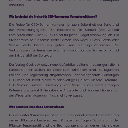
träumen, bei uns als feminisierte Samen zum Standardpreis
erhältlich.
Wie hoch sind die Preise für CBD-Samen aus Sammlereditionen?
Die Preise für CBD-Samen variieren je nach Seltenheit der Sorte und
der Verpackungsgröße. Die Basispreise für Samen (wie Critical
Feminized oder Super Skunk) sind für jedes Budget erschwinglich. Die
Standardpreise für feminisierte Samen von Royal Queen Seeds oder
Sensi Seeds bieten ein gutes Preis-Leistungs-Verhältnis. Der
Verkaufspreis für feminisierte Samen hängt von der Samenbank und
der Exklusivität der Sorte ab.
Der Verlag Cookies® setzt neue Maßstäbe: seltene Kreuzungen, die in
Europa ausschließlich bei Cocorikush erhältlich sind, zu regulären
Preisen und regelmäßig angebotenen Sonderangeboten. Günstiges
CBD bedeutet nicht gleich minderwertige Qualität: Unsere Premium-
CBD-Samen werden unabhängig vom Verkaufspreis nach strengen
Kriterien ausgewählt. Behalte die Angebote und Sonderaktionen auf
der Website im Auge, damit du nichts verpasst.
Was Sammler über diese Sorten wissen
Ein versierter Sammler kennt sich mit den genetischen Eigenschaften
seiner Pflanzen bestens aus: Blütezeit in Tagen, Wuchsform der
Pflanze, Terpenprofil und die Bedingungen, unter denen sich diese