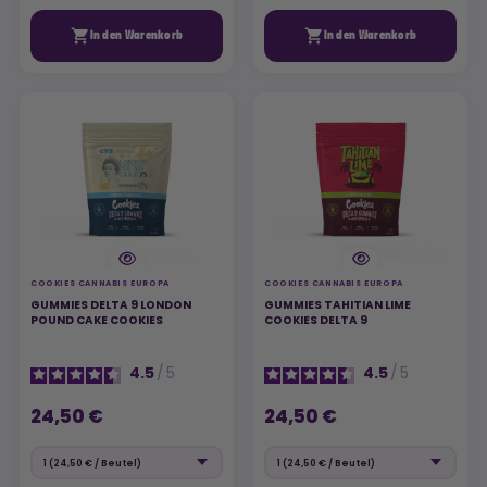


In den Warenkorb
In den Warenkorb
COOKIES CANNABIS EUROPA
COOKIES CANNABIS EUROPA
GUMMIES DELTA 9 LONDON
GUMMIES TAHITIAN LIME
POUND CAKE COOKIES
COOKIES DELTA 9
4.5
/
5
4.5
/
5
24,50 €
24,50 €