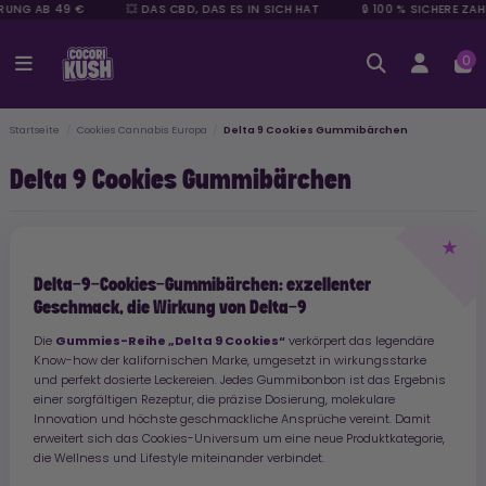
UNG AB 49 €
💥 DAS CBD, DAS ES IN SICH HAT
🔒 100 % SICHERE ZAH
0
Startseite
Cookies Cannabis Europa
Delta 9 Cookies Gummibärchen
Delta 9 Cookies Gummibärchen
Delta-9-Cookies-Gummibärchen: exzellenter
Geschmack, die Wirkung von Delta-9
Gummies-Reihe „Delta 9 Cookies“
Die
verkörpert das legendäre
Know-how der kalifornischen Marke, umgesetzt in wirkungsstarke
und perfekt dosierte Leckereien. Jedes Gummibonbon ist das Ergebnis
einer sorgfältigen Rezeptur, die präzise Dosierung, molekulare
Innovation und höchste geschmackliche Ansprüche vereint. Damit
erweitert sich das Cookies-Universum um eine neue Produktkategorie,
die Wellness und Lifestyle miteinander verbindet.