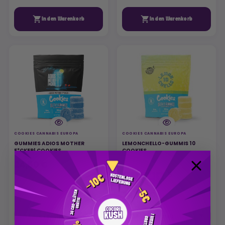


In den Warenkorb
In den Warenkorb
COOKIES CANNABIS EUROPA
COOKIES CANNABIS EUROPA
GUMMIES ADIOS MOTHER
LEMONCHELLO-GUMMIS 10
F*CKER! COOKIES
COOKIES
24,50 €
5
/
5
24,50 €