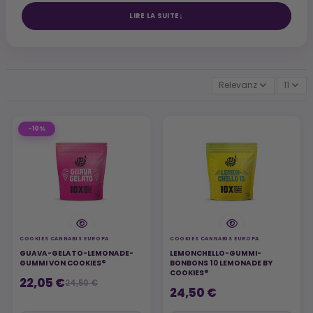
LIRE LA SUITE
Relevanz
11
-10%
COOKIES CANNABIS EUROPA
COOKIES CANNABIS EUROPA
GUAVA-GELATO-LEMONADE-
LEMONCHELLO-GUMMI-
GUMMI VON COOKIES®
BONBONS 10 LEMONADE BY
COOKIES®
22,05 €
24,50 €
24,50 €