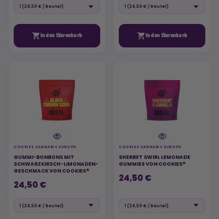


In den Warenkorb
In den Warenkorb
COOKIES CANNABIS EUROPA
COOKIES CANNABIS EUROPA
GUMMI-BONBONS MIT
SHERBET SWIRL LEMONADE
SCHWARZKIRSCH-LIMONADEN-
GUMMIES VON COOKIES®
GESCHMACK VON COOKIES®
24,50 €
24,50 €