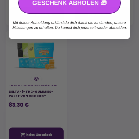
GESCHENK ABHOLEN 🎁


In den Warenkorb
In den Warenkorb
Mit deiner Anmeldung erklärst du dich damit einverstanden, unsere
Mitteilungen zu erhalten. Du kannst dich jederzeit wieder abmelden.
DELTA 9 COOKIES GUMMIBÄRCHEN
DELTA-9-THC-GUMMIES-
PAKET VON COOKIES®
83,30 €

In den Warenkorb