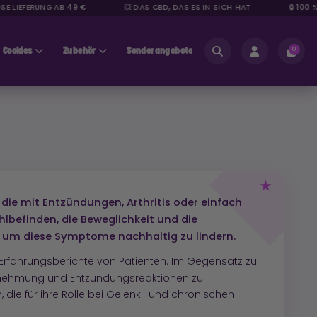
IEFERUNG AB 49 €
💥 DAS CBD, DAS ES IN SICH HAT
🔒 100 % S
Cookies
Zubehör
Sonderangebote
Bereich für Fachleute
0
e mit Entzündungen, Arthritis oder einfach
befinden, die Beweglichkeit und die
 um diese Symptome nachhaltig zu lindern.
 Erfahrungsberichte von Patienten. Im Gegensatz zu
rnehmung und Entzündungsreaktionen zu
die für ihre Rolle bei Gelenk- und chronischen