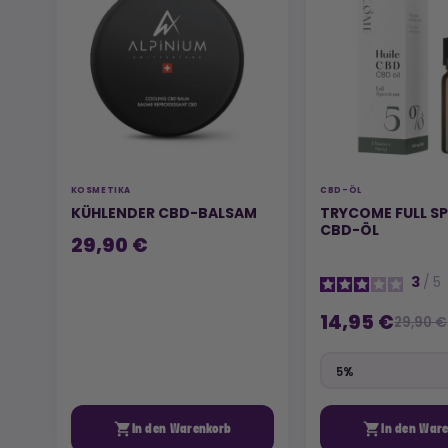
KOSMETIKA
CBD-ÖL
KÜHLENDER CBD-BALSAM
TRYCOME FULL S
CBD-ÖL
29,90 €
3
/
5
14,95 €
29,90 €


In den Warenkorb
In den War