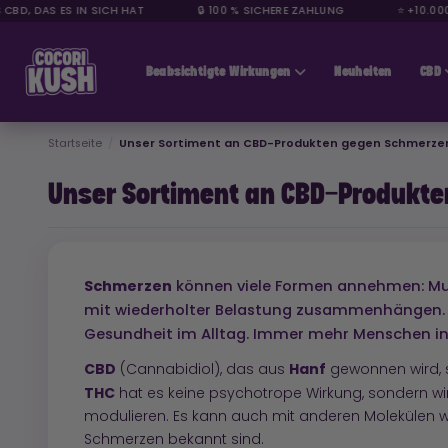
D, DAS ES IN SICH HAT
🔒 100 % SICHERE ZAHLUNG
⭐ +10.000 Z
CBD günstig
Beabsichtigte Wirkungen
Neuheiten
CBD
Startseite
Unser Sortiment an CBD-Produkten gegen Schmerze
Unser Sortiment an CBD-Produkt
Schmerzen
können viele Formen annehmen: Mus
mit wiederholter Belastung zusammenhängen. Un
Gesundheit im Alltag. Immer mehr Menschen i
CBD
Hanf
(Cannabidiol), das aus
gewonnen wird, s
THC
hat es keine psychotrope Wirkung, sondern 
modulieren. Es kann auch mit anderen Molekülen wie
Schmerzen bekannt sind.