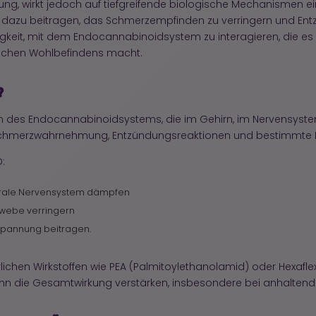
ung, wirkt jedoch auf tiefgreifende biologische Mechanismen e
zu beitragen, das Schmerzempfinden zu verringern und Entzü
higkeit, mit dem Endocannabinoidsystem zu interagieren, die es
lichen Wohlbefindens macht.
?
oren des Endocannabinoidsystems, die im Gehirn, im Nervensys
 Schmerzwahrnehmung, Entzündungsreaktionen und bestimmte 
:
trale Nervensystem dämpfen
webe verringern
spannung beitragen.
ichen Wirkstoffen wie PEA (Palmitoylethanolamid) oder Hexaflex
ann die Gesamtwirkung verstärken, insbesondere bei anhalten