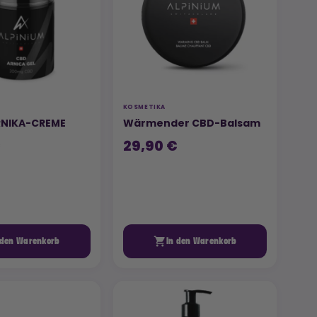
KOSMETIKA
RNIKA-CREME
Wärmender CBD-Balsam
€
29,90 €

 den Warenkorb
In den Warenkorb