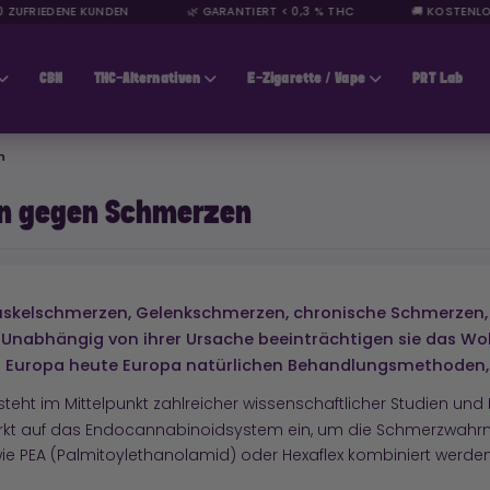
UFRIEDENE KUNDEN
🌿 GARANTIERT < 0,3 % THC
🚚 KOSTENLOSE L
CBN
THC-Alternativen
E-Zigarette / Vape
PRT Lab
n
en gegen Schmerzen
kelschmerzen, Gelenkschmerzen, chronische Schmerzen, di
abhängig von ihrer Ursache beeinträchtigen sie das Wohl
n Europa heute Europa natürlichen Behandlungsmethoden,
teht im Mittelpunkt zahlreicher wissenschaftlicher Studien und
wirkt auf das Endocannabinoidsystem ein, um die Schmerzwah
 PEA (Palmitoylethanolamid) oder Hexaflex kombiniert werden, 