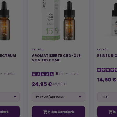
CBD-ÖL
CBD-ÖL
PECTRUM
AROMATISIERTE CBD-ÖLE
REINES B
VON TRYCOME
-
avis
5
/
5
-
avis
2
1
14,50 €
24,95 €
49,90 €


enkorb
In den Warenkorb
In