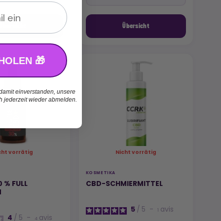
Übersicht
Übersicht
HOLEN 🎁
 damit einverstanden, unsere
ch jederzeit wieder abmelden.
cht vorrätig
Nicht vorrätig
KOSMETIKA
 % FULL
CBD-SCHMIERMITTEL
M
5
/
5
-
avis
1
4
/
5
-
avis
4