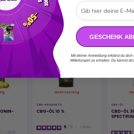
Email
enkorb
Übersicht
GESCHENK AB
Mit deiner Anmeldung erklärst du dich
Mitteilungen zu erhalten. Du kannst di
tig
Nicht vorrätig
Ni
CBD-PRODUKTE
CBD-ÖL
ONIN-
CBG-ÖL 10 %
CBD-ÖL 30
SPECTRU
5
/
5
-
avis
2
-
avis
3