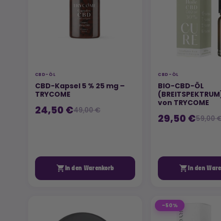
CBD-ÖL
CBD-ÖL
CBD-Kapsel 5 % 25 mg –
BIO-CBD-ÖL
TRYCOME
(BREITSPEKTRUM
von TRYCOME
24,50 €
49,00 €
29,50 €
59,00 


In den Warenkorb
In den War
-50%