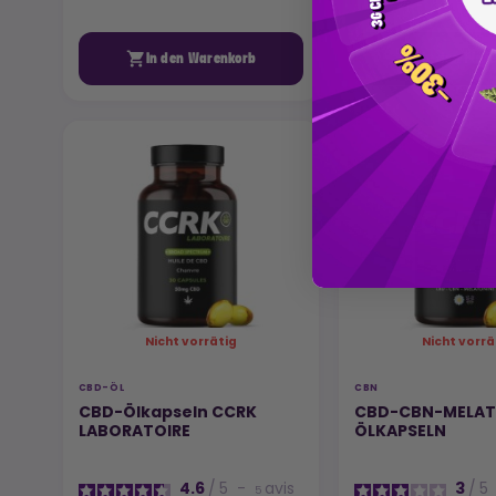


In den Warenkorb
In den War
Nicht vorrätig
Nicht vorrä
CBD-ÖL
CBN
CBD-Ölkapseln CCRK
CBD-CBN-MELAT
LABORATOIRE
ÖLKAPSELN
4.6
/
5
-
avis
3
/
5
5