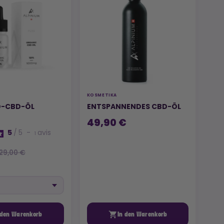
KOSMETIKA
IO-CBD-ÖL
ENTSPANNENDES CBD-ÖL
49,90 €
5
/
5
-
avis
1
29,00 €

 den Warenkorb
In den Warenkorb