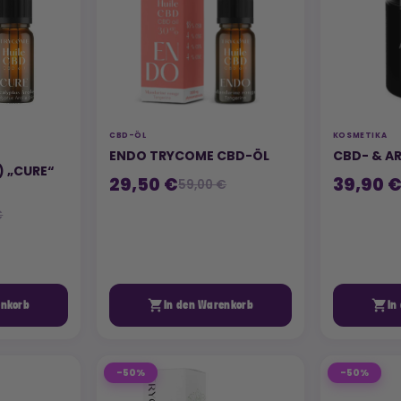
CBD-ÖL
KOSMETIKA
ENDO TRYCOME CBD-ÖL
CBD- & A
) „CURE“
29,50 €
39,90 
59,00 €
€


enkorb
In den Warenkorb
In
-50%
-50%