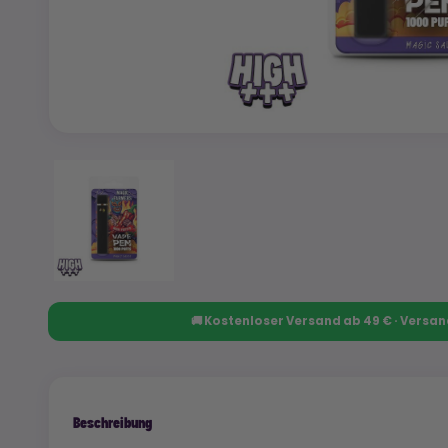
🚚 Kostenloser Versand ab 49 € · Versa
Beschreibung