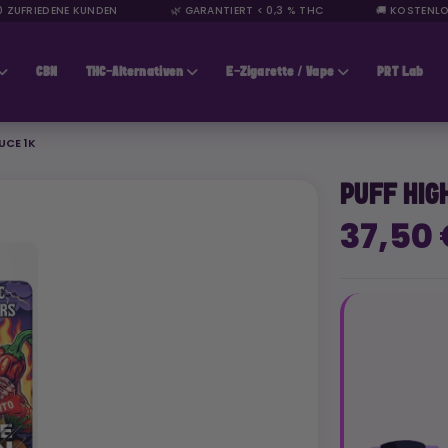
UFRIEDENE KUNDEN
🌿 GARANTIERT < 0,3 % THC
🚚 KOSTENLOSE L
CBN
THC-Alternativen
E-Zigarette / Vape
PRT Lab
UCE 1K
PUFF HIG
37,50