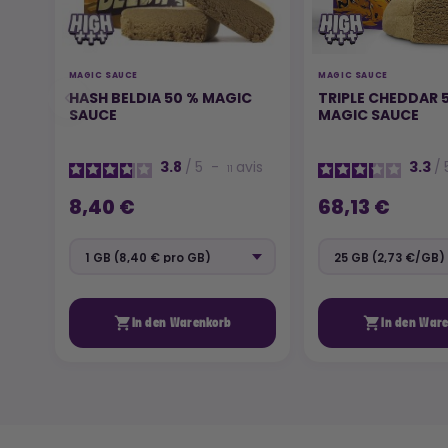
MAGIC SAUCE
MAGIC SAUCE
HASH BELDIA 50 % MAGIC
TRIPLE CHEDDAR 
SAUCE
MAGIC SAUCE
3.8
/
5
-
avis
3.3
/
11
8,40 €
68,13 €


In den Warenkorb
In den War