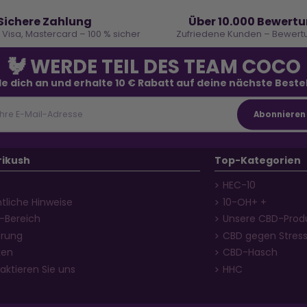
🔒
⭐
Sichere Zahlung
Über 10.000 Bewert
, Visa, Mastercard – 100 % sicher
Zufriedene Kunden – Bewertu
🐓 WERDE TEIL DES TEAM COCO
e dich an und erhalte 10 € Rabatt auf deine nächste Beste
rikush
Top-Kategorien
HEC-10
tliche Hinweise
10-OH+ +
i-Bereich
Unsere CBD-Prod
erung
CBD gegen Stres
ken
CBD-Hasch
aktieren Sie uns
HHC