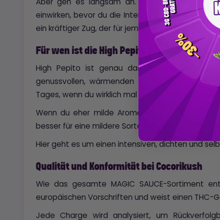
Aber geh es langsam an. Zieh die Züge mit Ab
einwirken, bevor du die Intensität erhöhst. High P
ein kräftiger Zug, der für jemanden gedacht ist, d
Für wen ist die High Pepito Magic Sauce ge
High Pepito ist genau das Richtige für dich
genussvollen, wärmenden und zutiefst entspa
Tages, wenn du wirklich mal den Stress hinter dir 
Wenn du eher milde Aromen bevorzugst oder ge
besser für eine mildere Sorte aus dem Sortiment 
Hier geht es um einen intensiven, dichten und se
Qualität und Konformität bei Cocorikush
Wie das gesamte MAGIC SAUCE-Sortiment ents
europäischen Vorschriften und weist einen THC-Ge
Jede Charge wird analysiert, um Rückverfolgba