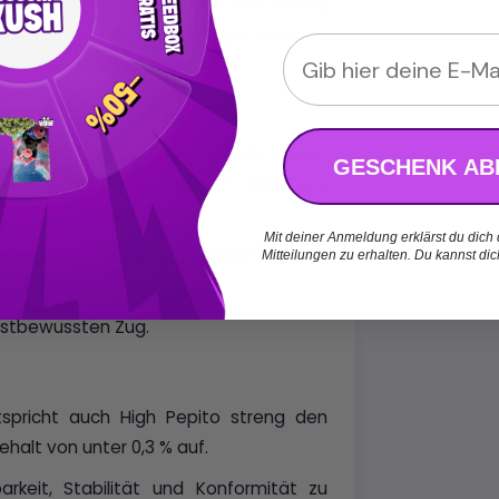
stand. Lass den Rausch erst richtig
epito ist kein Zug für Anfänger, sondern
Email
er seine Grenzen bereits kennt.
dacht?
, wenn du auf der Suche nach einem
GESCHENK AB
nnenden Zug bist. Ideal am Ende des
lassen möchtest.
Mit deiner Anmeldung erklärst du dich
rade erst anfängst, solltest du dich
Mitteilungen zu erhalten. Du kannst di
entscheiden.
lbstbewussten Zug.
pricht auch High Pepito streng den
halt von unter 0,3 % auf.
rkeit, Stabilität und Konformität zu