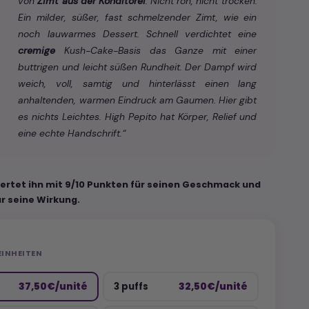
von
Zimt aus der Konditorei
. Nicht roh, nicht trocken.
Ein milder, süßer, fast schmelzender Zimt, wie ein
noch lauwarmes Dessert. Schnell verdichtet eine
cremige
Kush-Cake-Basis das Ganze mit einer
buttrigen und leicht süßen Rundheit. Der Dampf wird
weich, voll, samtig und hinterlässt einen lang
anhaltenden, warmen Eindruck am Gaumen. Hier gibt
es nichts Leichtes. High Pepito hat Körper, Relief und
eine echte Handschrift.“
ertet ihn mit 9/10 Punkten für seinen Geschmack und
ür seine Wirkung.
EINHEITEN
37,50€/unité
32,50€/unité
3 puffs