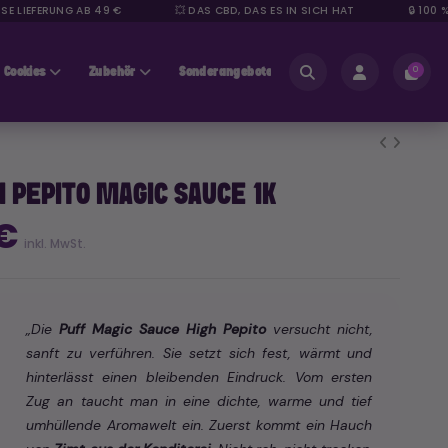
IEFERUNG AB 49 €
💥 DAS CBD, DAS ES IN SICH HAT
🔒 100 % S
Cookies
Zubehör
Sonderangebote
Bereich für Fachleute
0
H PEPITO MAGIC SAUCE 1K
 €
inkl. MwSt.
„Die
Puff Magic Sauce High Pepito
versucht nicht,
sanft zu verführen. Sie setzt sich fest, wärmt und
hinterlässt einen bleibenden Eindruck. Vom ersten
Zug an taucht man in eine dichte, warme und tief
umhüllende Aromawelt ein. Zuerst kommt ein Hauch