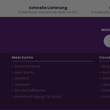
🚚
Schnelle Lieferung
Kostenloser Versand ab 49 € mit GLS
Kreditkarte
Meld
Mein Konto
Coco
Benutzername
Blog
Mein Konto
Rech
Identität
Prof
Adressen
Lief
Ihre Bestellhistorie
Mar
Bestellverfolgung für Gäste
Kont