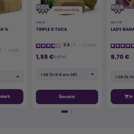
Nicht vorrätig
THCA
HEC-10
50 %
TRIPLE 0 THCA
LADY BAN
3.8
/
5
-
avis
28
5
-
avis
11
1,55 €
9,70 €
9,10 €

enkorb
In
Übersicht