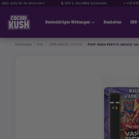
D, DAS ES IN SICH HAT
🔒 100 % SICHERE ZAHLUNG
⭐ +10.000 Z
CBD günstig
Beabsichtigte Wirkungen
Neuheiten
CBD
Startseite
Puff
VAPE MAGIC SAUCE
PUFF HIGH PEPITO MAGIC SA