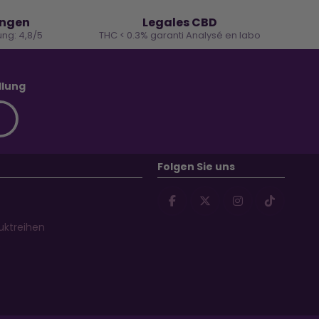
🌿
ungen
Legales CBD
ng: 4,8/5
THC < 0.3% garanti Analysé en labo
llung
Folgen Sie uns
uktreihen
s