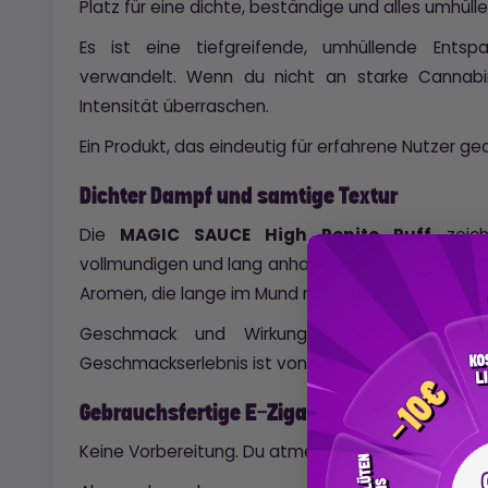
Platz für eine dichte, beständige und alles umhüllen
Es ist eine tiefgreifende, umhüllende Entsp
verwandelt. Wenn du nicht an starke Cannabi
Intensität überraschen.
Ein Produkt, das eindeutig für erfahrene Nutzer ged
Dichter Dampf und samtige Textur
Die
MAGIC SAUCE High Pepito Puff
zeich
vollmundigen und lang anhaltenden Dampf aus. Je
Aromen, die lange im Mund nachklingen.
Geschmack und Wirkung gehen Hand in H
Geschmackserlebnis ist von Anfang bis Ende stim
Gebrauchsfertige E-Zigarette – Kraft, die 
Keine Vorbereitung. Du atmest ein, und schon geht