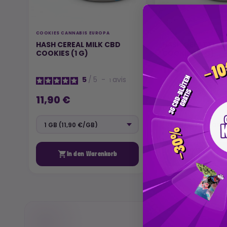
COOKIES CANNABIS EUROPA
COOKIES CANNABIS EUR
HASH CEREAL MILK CBD
HASH GELATTI C
COOKIES (1 G)
COOKIES (1 G)
11,90 €
5
/
5
-
avis
1
11,90 €


In den Warenkorb
In den War