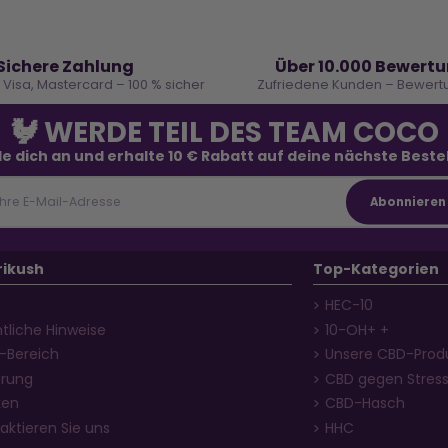
🔒
⭐
Sichere Zahlung
Über 10.000 Bewert
, Visa, Mastercard – 100 % sicher
Zufriedene Kunden – Bewertu
🐓 WERDE TEIL DES TEAM COCO
e dich an und erhalte 10 € Rabatt auf deine nächste Beste
rikush
Top-Kategorien
HEC-10
tliche Hinweise
10-OH+ +
i-Bereich
Unsere CBD-Prod
erung
CBD gegen Stres
ken
CBD-Hasch
aktieren Sie uns
HHC