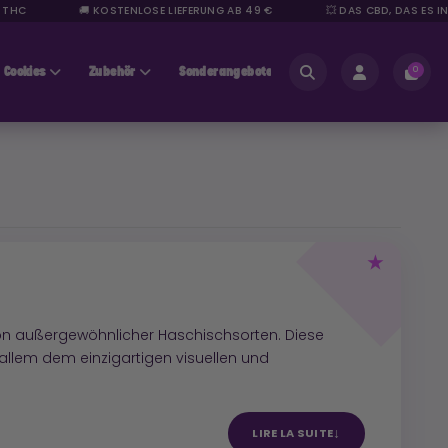
HC
🚚 KOSTENLOSE LIEFERUNG AB 49 €
💥 DAS CBD, DAS ES IN S
Cookies
Zubehör
Sonderangebote
Bereich für Fachleute
0
tion außergewöhnlicher Haschischsorten. Diese
allem dem einzigartigen visuellen und
LIRE LA SUITE