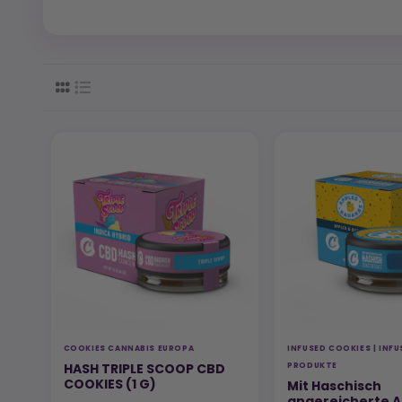
COOKIES CANNABIS EUROPA
INFUSED COOKIES | INF
HASH TRIPLE SCOOP CBD
PRODUKTE
COOKIES (1 G)
Mit Haschisch
angereicherte A