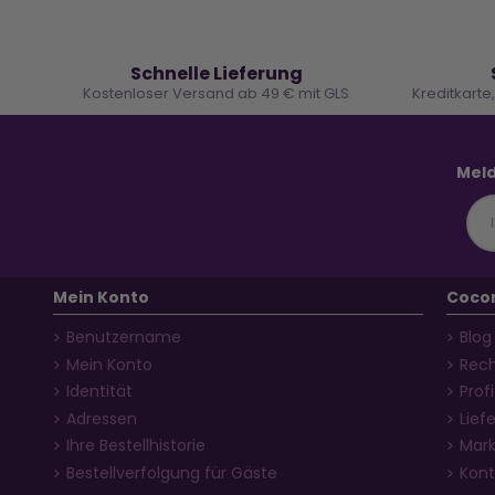
🚚
Schnelle Lieferung
Kostenloser Versand ab 49 € mit GLS
Kreditkarte
Meld
Mein Konto
Coco
Benutzername
Blog
Mein Konto
Rech
Identität
Prof
Adressen
Lief
Ihre Bestellhistorie
Mar
Bestellverfolgung für Gäste
Kont