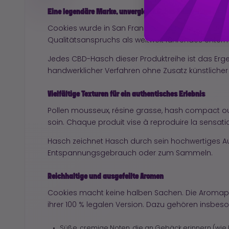
Eine legendäre Marke, unvergleichliches Know-how
Cookies wurde in San Francisco vom Rapper Berne
Qualitätsanspruchs als weltweit führendes Unterne
Jedes CBD-Hasch dieser Produktreihe ist das Ergeb
handwerklicher Verfahren ohne Zusatz künstlicher 
Vielfältige Texturen für ein authentisches Erlebnis
Pollen mousseux, résine grasse, hash compact ou
soin. Chaque produit vise à reproduire la sensatio
Hasch zeichnet Hasch durch sein hochwertiges A
Entspannungsgebrauch oder zum Sammeln.
Reichhaltige und ausgefeilte Aromen
Cookies macht keine halben Sachen. Die Aromaprof
ihrer 100 % legalen Version. Dazu gehören insbes
Süße, cremige Noten, die an Gebäck erinnern (wie