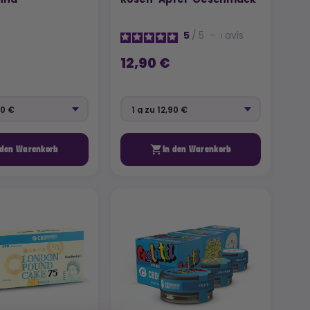
5
/
5
-
avis
1
12,90 €

 den Warenkorb
In den Warenkorb