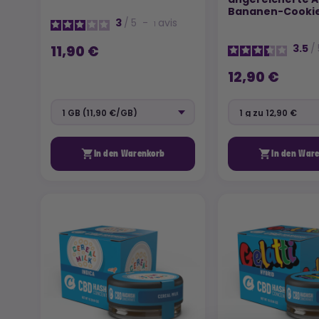
Bananen-Cooki
3
/
5
-
avis
1
11,90 €
3.5
/
12,90 €


In den Warenkorb
In den War