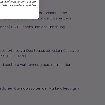
 damit einverstanden, unsere
ch jederzeit wieder abmelden.
usiver Genetiken und eines konsequenten
htlos in diese Tradition der Exzellenz ein.
t hohen) CBD-Gehalts und der Einhaltung
es textures variées, toutes sélectionnées avec
es (THC < 0,3 %).
nd saubere Verbrennung aus, ideal für den
glichen Cannabissorten der Marke, allerdings in