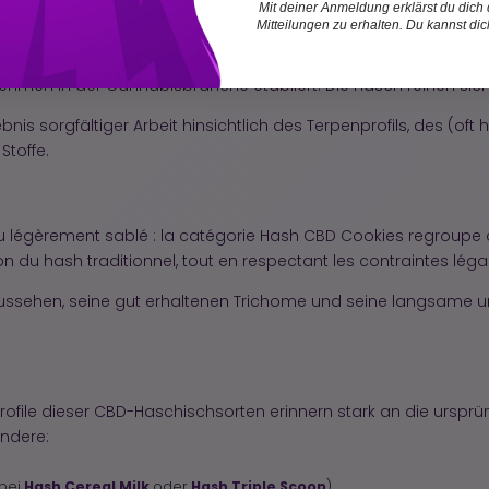
Mit deiner Anmeldung erklärst du dich
Mitteilungen zu erhalten. Du kannst di
r gegründet und hat sich dank eines starken Brandings, exkl
hmen in der Cannabisbranche etabliert. Die Hasch reihen sich na
nis sorgfältiger Arbeit hinsichtlich des Terpenprofils, des (of
Stoffe.
 légèrement sablé : la catégorie Hash CBD Cookies regroupe d
n du hash traditionnel, tout en respectant les contraintes légal
ussehen, seine gut erhaltenen Trichome und seine langsame u
ile dieser CBD-Haschischsorten erinnern stark an die ursprün
ondere:
Hash Cereal Milk
Hash Triple Scoop
 bei
oder
)