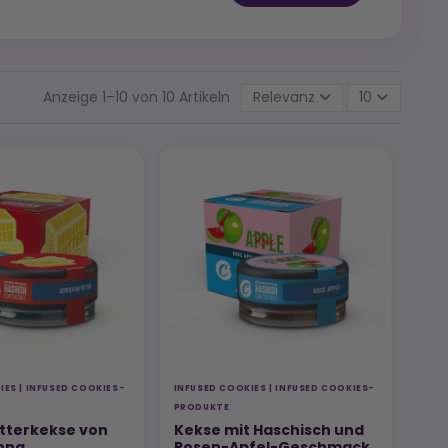
Anzeige 1–10 von 10 Artikeln
Relevanz
10
IES | INFUSED COOKIES-
INFUSED COOKIES | INFUSED COOKIES-
PRODUKTE
tterkekse von
Kekse mit Haschisch und
nna
Rosen-Apfel-Geschmack