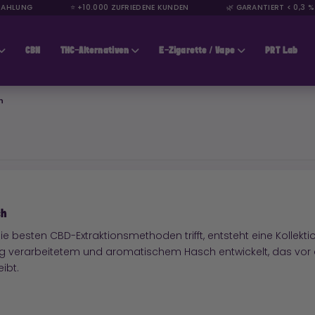
HLUNG
⭐ +10.000 ZUFRIEDENE KUNDEN
🌿 GARANTIERT < 0,3 % T
CBN
THC-Alternativen
E-Zigarette / Vape
PRT Lab
h
ch
e besten CBD-Extraktionsmethoden trifft, entsteht eine Kollek
tig verarbeitetem und aromatischem Hasch entwickelt, das vor 
ibt.