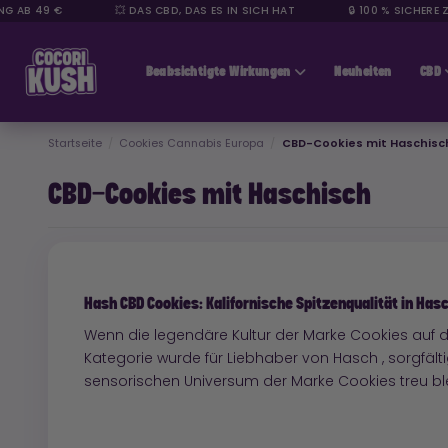
 AB 49 €
💥 DAS CBD, DAS ES IN SICH HAT
🔒 100 % SICHERE ZA
CBD günstig
Beabsichtigte Wirkungen
Neuheiten
CBD
Startseite
Cookies Cannabis Europa
CBD-Cookies mit Haschisc
CBD-Cookies mit Haschisch
Hash CBD Cookies: Kalifornische Spitzenqualität in Has
Wenn die legendäre Kultur der Marke Cookies auf di
Kategorie wurde für Liebhaber von Hasch , sorgfäl
sensorischen Universum der Marke Cookies treu ble