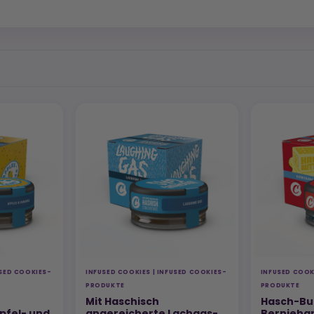
USED COOKIES-
INFUSED COOKIES | INFUSED COOKIES-
INFUSED COOK
PRODUKTE
PRODUKTE
Mit Haschisch
Hasch-Bu
pfel- und
angereicherte Lachgas-
Bernieha