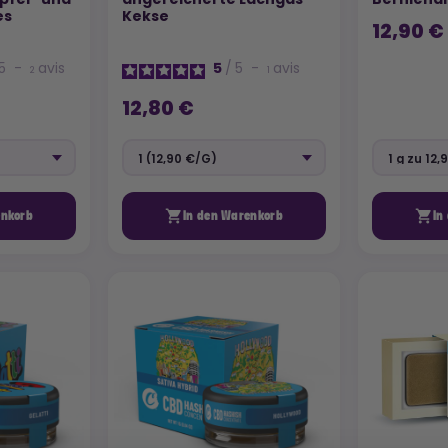
es
Kekse
12,90 €
5
-
avis
5
/
5
-
avis
2
1
12,80 €


enkorb
In den Warenkorb
In