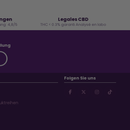
🌿
ungen
Legales CBD
ng: 4,8/5
THC < 0.3% garanti Analysé en labo
llung
Folgen Sie uns
uktreihen
s