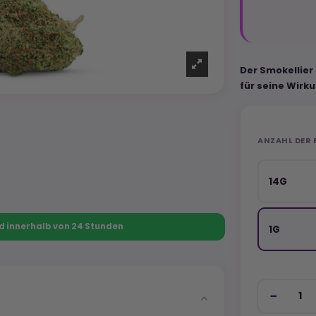
Der Smokellier
für seine Wirku
ANZAHL DER 
14G
nd innerhalb von 24 Stunden
1G