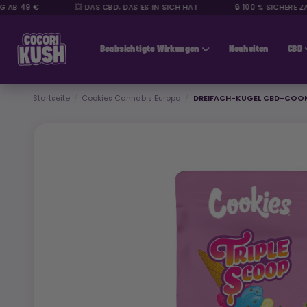
 49 €
💥 DAS CBD, DAS ES IN SICH HAT
🔒 100 % SICHERE ZAHL
CBD günstig
Beabsichtigte Wirkungen
Neuheiten
CBD
Startseite
Cookies Cannabis Europa
DREIFACH-KUGEL CBD-COOK