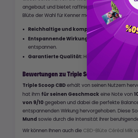
angebaut und bietet raffinierte Aromen und entsp
Blüte der Wahl für Kenner machen.
Reichhaltige und komplexe Aromen:
Zitrone
Entspannende Wirkung:
Eine ideale Blume, u
entspannen.
Garantierte Qualität:
Hergestellt nach streng
Bewertungen zu Triple Scoop CBD
Triple Scoop CBD
erhält von seinen Nutzern he
hat ihm
für seinen Geschmack
eine Note von
1
von 9/10
gegeben und dabei die perfekte Balance
entspannenden Wirkung hervorgehoben. Diese Sort
Mund
sowie durch die Intensität ihrer beruhigend
Wir können Ihnen auch die
CBD-Blüte Céréal Milk 