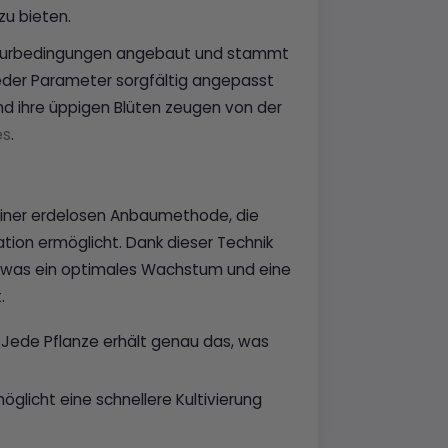
zu bieten.
lturbedingungen angebaut und stammt
eder Parameter sorgfältig angepasst
 und ihre üppigen Blüten zeugen von der
es
.
einer erdelosen Anbaumethode, die
ion ermöglicht. Dank dieser Technik
kt, was ein optimales Wachstum und eine
.
Jede Pflanze erhält genau das, was
glicht eine schnellere Kultivierung