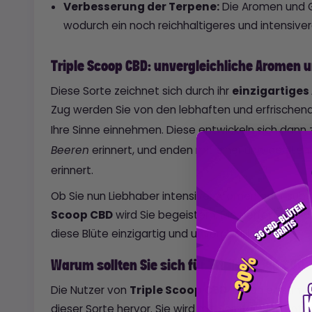
Verbesserung der Terpene:
Die Aromen und 
wodurch ein noch reichhaltigeres und intensive
Triple Scoop CBD: unvergleichliche Aromen
Diese Sorte zeichnet sich durch ihr
einzigartiges
Zug werden Sie von den lebhaften und erfrische
Ihre Sinne einnehmen. Diese entwickeln sich dann 
erinnert, und enden mit einer unwidersteh
Beeren
erinnert.
Ob Sie nun Liebhaber intensiver Aromen oder sub
Scoop CBD
wird Sie begeistern. Die perfekte Ba
diese Blüte einzigartig und unvergesslich.
Warum sollten Sie sich für Triple Scoop CBD
Die Nutzer von
Triple Scoop CBD
heben einstimm
dieser Sorte hervor. Sie wird mit Sorgfalt und unt