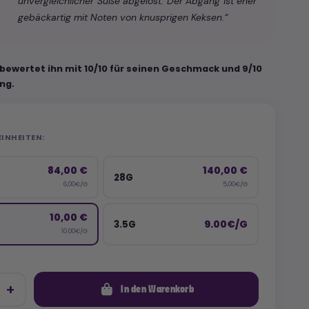
unvergleichlicher Süße abgelöst. Der Abgang ist eher
gebäckartig mit Noten von knusprigen Keksen.“
 bewertet ihn mit 10/10 für seinen Geschmack und 9/10
ng.
EINHEITEN:
84,00 €
140,00 €
28G
6,00€/G
5,00€/G
10,00 €
9.00€/G
3.5G
10.00€/G
In den Warenkorb