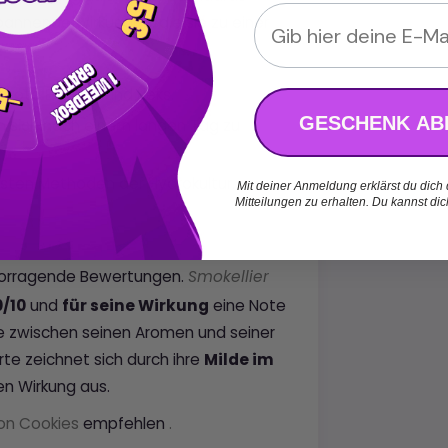
Email
annende Wirkungen, die sie zu einer
, rote Früchte und Keks.
GESCHENK AB
m sich nach einem langen Tag zu
sten Methoden der Hydrokultur.
Mit deiner Anmeldung erklärst du dich
Mitteilungen zu erhalten. Du kannst di
rvorragende Bewertungen.
Smokellier
0/10
und
für seine Wirkung
eine Note
 zwischen seinen Aromen und seiner
e zeichnet sich durch ihre
Milde im
en Wirkung aus.
von Cookies
empfehlen
.