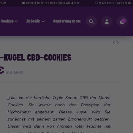
🚚 KOSTENLOSE LIEFERUNG AB 49 €
💥 DAS CBD, DAS ES IN SICH
Cookies
Zubehör
Sonderangebote
Bereich für Fachleute
0
-KUGEL CBD-COOKIES
 €
inkl. MwSt.
„Hier ist die herrliche Triple Scoop CBD der Marke
Cookies. Sie wurde nach den Prinzipien der
Hydrokultur angebaut. Dieses Juwel wird Sie
zunächst mit seinem zarten Zitronenduft betören.
Dieser wird dann von Aromen roter Früchte mit