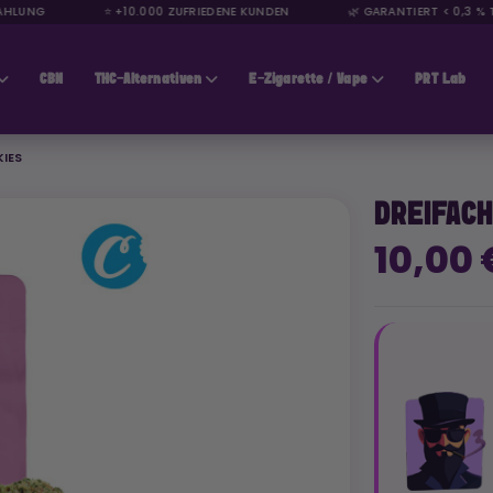
UNG
⭐ +10.000 ZUFRIEDENE KUNDEN
🌿 GARANTIERT < 0,3 % THC
CBN
THC-Alternativen
E-Zigarette / Vape
PRT Lab
IES
DREIFACH
10,00