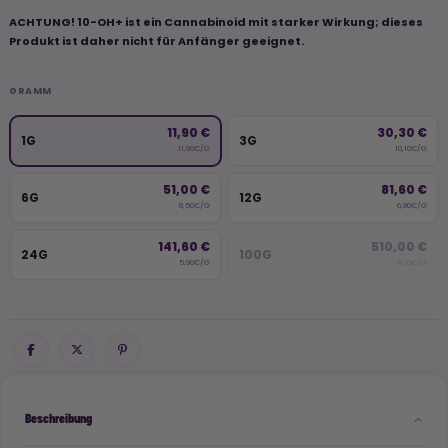
ACHTUNG! 10-OH+ ist ein Cannabinoid mit starker Wirkung; dieses
Produkt ist daher nicht für Anfänger geeignet.
GRAMM
11,90 €
30,30 €
1G
3G
11,90€/G
10,10€/G
51,00 €
81,60 €
6G
12G
8,50€/G
6,80€/G
141,60 €
510,00 €
24G
100G
5,90€/G
5,10€/G
Beschreibung