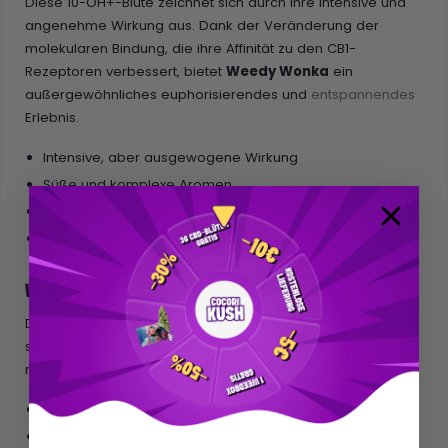
Diese 10-OH+-Blüte zeichnet sich durch ihre intensive und
angenehme Wirkung aus. Dank der Veränderung der
molekularen Bindung, die ihre Affinität zu den CB1-
Rezeptoren verbessert, bietet
Weedy Wonka
ein
außergewöhnliches euphorisierendes und
entspannendes
Erlebnis.
Intensive, aber ausgewogene Wirkung
Süße und komplexe Aromen
Legales Produkt mit innovativer Formel
Ideal für einen Moment der Erholung und Entspannung
Wirkung von Weedy Wonka 10-OH+
Die Wirkung variiert je nach Anwender und Dosierung. Hier
sind einige mögliche Erfahrungen, die Sie mit dieser Blüte
machen könnten:
Kraftvolle
und angenehme
Euphorie
Körperliche und geistige Entspannung