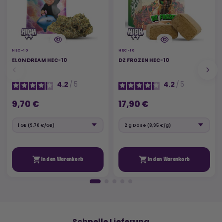
HEC-10
HEC-10
ELON DREAM HEC-10
DZ FROZEN HEC-10
4.2
/
5
4.2
/
5
9,70 €
17,90 €


In den Warenkorb
In den Warenkorb
🚚
Schnelle Lieferung