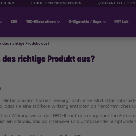
HLUNG
⭐ +10.000 ZUFRIEDENE KUNDEN
🌿 GARANTIERT < 0,3 % T
CBN
THC-Alternativen
E-Zigarette / Vape
PRT Lab
n das richtige Produkt aus?
 das richtige Produkt aus?
?
“. Hinter diesem Namen verbirgt sich eine Multi-Cannabinoid
, dass sie eine stärkere Wirkung entfalten als herkömmliches CB
rt die Wirkungsweise des HEC-10 auf dem sogenannten Entour
s ist ein Erlebnis, das als intensiver und umfassender empfund