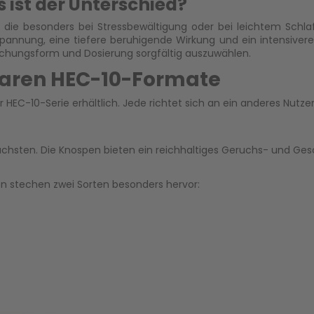
 ist der Unterschied?
, die besonders bei
Stressbewältigung
oder bei leichtem Schla
spannung, eine tiefere beruhigende Wirkung und ein intensivere
reichungsform und Dosierung sorgfältig auszuwählen.
baren HEC-10-Formate
HEC-10-Serie erhältlich. Jede richtet sich an ein anderes Nutzerp
chsten. Die Knospen bieten ein reichhaltiges Geruchs- und Ges
en stechen zwei Sorten besonders hervor: