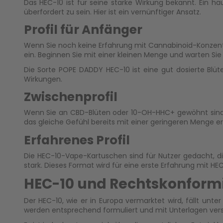
Das HEC-10 ist für seine starke Wirkung bekannt. Ein 
überfordert zu sein. Hier ist ein vernünftiger Ansatz.
Profil für Anfänger
Wenn Sie noch keine Erfahrung mit Cannabinoid-Konzentr
ein. Beginnen Sie mit einer kleinen Menge und warten Si
Die Sorte
POPE DADDY HEC-10
ist eine gut dosierte Blü
Wirkungen.
Zwischenprofil
Wenn Sie an CBD-Blüten oder
10-OH-HHC+
gewöhnt sind
das gleiche Gefühl bereits mit einer geringeren Menge er
Erfahrenes Profil
Die
HEC-10-Vape-Kartuschen
sind für Nutzer gedacht, d
stark. Dieses Format wird für eine erste Erfahrung mit HE
HEC-10 und Rechtskonformi
Der HEC-10, wie er in Europa vermarktet wird, fällt unt
werden entsprechend formuliert und mit Unterlagen vers