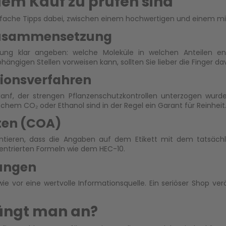
 dem Kauf zu prüfen sind
infache Tipps dabei, zwischen einem hochwertigen und einem mi
 Zusammensetzung
ng klar angeben: welche Moleküle in welchen Anteilen en
igen Stellen vorweisen kann, sollten Sie lieber die Finger dav
tionsverfahren
f, der strengen Pflanzenschutzkontrollen unterzogen wurde. 
schem CO₂ oder Ethanol sind in der Regel ein Garant für Reinheit
aten (COA)
antieren, dass die Angaben auf dem Etikett mit dem tatsächli
entrierten Formeln wie dem HEC-10.
ungen
e vor eine wertvolle Informationsquelle. Ein seriöser Shop ve
ängt man an?