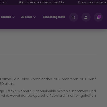
HC
🚚 KOSTENLOSE LIEFERUNG AB 49 €
💥 DAS CBD, DAS ES IN S
Cookies
Zubehör
Sonderangebote
Bereich für Fachleute
0
-Formel, d. h. eine Kombination aus mehreren aus Hanf
D allein.
age-Effekt: Mehrere Cannabinoide wirken zusammen und
en wird, wobei der europäische Rechtsrahmen eingehalten