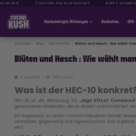
AB 49 €
💥 DAS CBD, DAS ES IN SICH HAT
🔒 100 % SICHERE ZA
CBD günstig
Beabsichtigte Wirkungen
Neuheiten
CBD
Startseite
Blog
Nachrichten
Blüten und Hasch : Wie wählt ma
Blüten und Hasch : Wie wählt man
8. Juli 2026
288 Aufrufe
Was ist der HEC-10 konkret
HEC-10
ist die Abkürzung für
„High Effect Combined
gewonnenen Molekülen, die so dosiert und kombiniert sind
Im Gegensatz zu einem monomolekularen Extrakt basie
verstärken gegenseitig ihre Eigenschaften. Das Ergebni
wird.