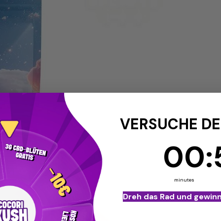
VERSUCHE DE
0
00
Cou
:
:
5
minutes
Dreh das Rad und gewin