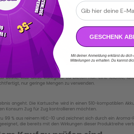
Email
GESCHENK AB
Mit deiner Anmeldung erklärst du dich
Mitteilungen zu erhalten. Du kannst di
das Beste, was diese Kategorie zu bieten hat: eine leichte, luf
echtfertigt, nur geringe Mengen zu verwenden.
ebnis angeht. Die Kartusche wird in einen
510-kompatiblen Akk
ihren Konsum Zug für Zug kontrollieren möchten.
u 99 % aus reinem HEC-10 und zeichnet sich durch ein Aroma-Prof
eeignet, die bereits mit den Wirkungen dieser Produktreihe vertr