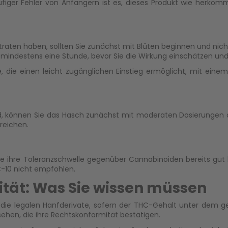
häufiger Fehler von Anfängern ist es, dieses Produkt wie her
aten haben, sollten Sie zunächst mit Blüten beginnen und nic
e mindestens eine Stunde, bevor Sie die Wirkung einschätzen un
te, die einen leicht zugänglichen Einstieg ermöglicht, mit e
, können Sie das Hasch zunächst mit moderaten Dosierungen au
reichen.
ie ihre Toleranzschwelle gegenüber Cannabinoiden bereits gut k
C-10 nicht empfohlen.
tät: Was Sie wissen müssen
er die legalen Hanfderivate, sofern der THC-Gehalt unter dem g
ehen, die ihre Rechtskonformität bestätigen.