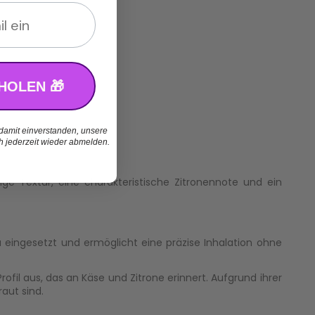
HOLEN 🎁
 damit einverstanden, unsere
ch jederzeit wieder abmelden.
tige Textur, eine charakteristische Zitronennote und ein
u
eingesetzt und ermöglicht eine präzise Inhalation ohne
il aus, das an Käse und Zitrone erinnert. Aufgrund ihrer
aut sind.