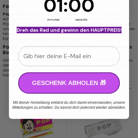
01
:
00
Fazit
Paper O Plomo
ist nicht nur eine Marke für Blättchen, sondern ein
echtes Statement für alle, die die Werte von Booba teilen. Jedes
minutes
seconds
Produkt der Reihe ist eine Verschmelzung von Stil, Qualität und Kultur
und bietet jedem Nutzer ein Erlebnis, das weit über das einfache Drehen
Dreh das Rad und gewinn den HAUPTPREIS!
hinausgeht. Mit
Paper O Plomo
entscheiden Sie sich für Exzellenz,
Kühnheit und Authentizität bei jedem Zug.
Paper O Plomo: Die Marke für Blättchen des Rappers
Email
Booba
Unter dieser Marke bietet der Rapper Booba hochwertige Blättchen an,
deren Entwicklung er selbst überwacht hat. Die Marke verfügt somit
über ein breites Sortiment an hochwertigen Produkten, das sich
hauptsächlich auf Raucherzubehör konzentriert.
GESCHENK ABHOLEN 🎁
Auswählen
2
Mit deiner Anmeldung erklärst du dich damit einverstanden, unsere
Mitteilungen zu erhalten. Du kannst dich jederzeit wieder abmelden.