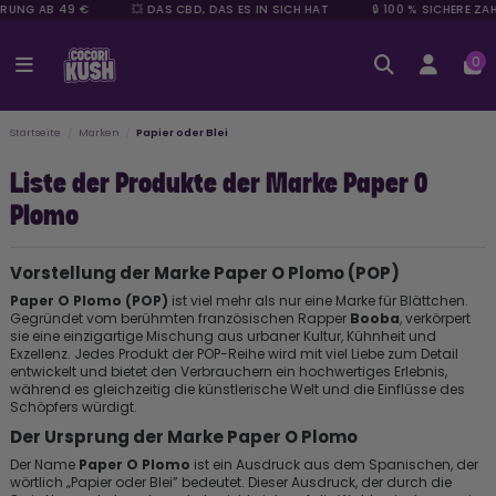
ERUNG AB 49 €
💥 DAS CBD, DAS ES IN SICH HAT
🔒 100 % SICHERE ZA
0
Startseite
Marken
Papier oder Blei
Liste der Produkte der Marke Paper O
Plomo
Vorstellung der Marke Paper O Plomo (POP)
Paper O Plomo (POP)
ist viel mehr als nur eine Marke für Blättchen.
Gegründet vom berühmten französischen Rapper
Booba
, verkörpert
sie eine einzigartige Mischung aus urbaner Kultur, Kühnheit und
Exzellenz. Jedes Produkt der POP-Reihe wird mit viel Liebe zum Detail
entwickelt und bietet den Verbrauchern ein hochwertiges Erlebnis,
während es gleichzeitig die künstlerische Welt und die Einflüsse des
Schöpfers würdigt.
Der Ursprung der Marke Paper O Plomo
Der Name
Paper O Plomo
ist ein Ausdruck aus dem Spanischen, der
wörtlich „Papier oder Blei” bedeutet. Dieser Ausdruck, der durch die