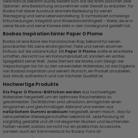
Serie Narcos bekannt wurde, bezieht sich auf die Wahl zwischen zwei
Optionen: eine Bestechung anzunehmen oder Gewalt zu erdulden. Für
Booba hat dieser Ausdruck eine tiefe Bedeutung für seinen
Werdegang und seine Lebenseinstellung. Er symbolisiert schwierige
Entscheidungen, Integrität und Widerstandsfähigkeit – Werte, die er in
seiner Musik und seiner Karriere stets in den Vordergrund gestellt hat.
Boobas Inspiration hinter Paper O Plomo
Booba ist eine Ikone des französischen Rap, bekannt für seinen
provokanten Stil, seine eindringlichen Texte und seinen enormen
Einfluss auf die urbane Kultur. Mit
Paper O Plomo
wollte er eine Marke
schaffen, die nicht nur ein Konsumprodukt ist, sondern ein echtes
Spiegelbild seiner Welt. Jedes Element der Marke, vom Design der
Verpackungen bis hin zu den verwendeten Materialien, ist das Ergebnis
von Boobas Inspiration und seinem Wunsch, ein Produkt anzubieten,
das stilvoll, authentisch und von höchster Qualität ist.
Hochwertige Produkte
Die Paper O Plomo-Blättchen werden
aus hochwertigen
Materialien hergestellt, um ein optimales Raucherlebnis zu
gewährleisten. Die Blättchen sind ultradünn, ermöglichen einen
langsamen und gleichmäßigen Abbrand und werden aus
natürlichem Gummi arabicum
hergestellt, einem Hasch , das für
seine perfekten Klebeeigenschaften bekannt ist. Jede Packung ist
sorgfältig gestaltet und oft mit eleganten Mustern und leuchtenden
Farben verziert, sodass sie nicht nur ein praktisches Accessoire,
sondern auch ein Sammlerstück für Booba-Fans ist.