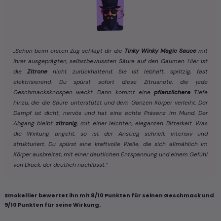
„Schon beim ersten Zug schlägt dir die
Tinky Winky Magic Sauce
mit
ihrer ausgeprägten, selbstbewussten Säure auf den Gaumen. Hier ist
die
Zitrone
nicht zurückhaltend. Sie ist lebhaft, spritzig, fast
elektrisierend. Du spürst sofort diese Zitrusnote, die jede
Geschmacksknospen weckt. Dann kommt eine
pflanzlichere
Tiefe
hinzu, die die Säure unterstützt und dem Ganzen Körper verleiht. Der
Dampf ist dicht, nervös und hat eine echte Präsenz im Mund. Der
Abgang bleibt
zitronig
, mit einer leichten, eleganten Bitterkeit. Was
die Wirkung angeht, so ist der Anstieg schnell, intensiv und
strukturiert. Du spürst eine kraftvolle Welle, die sich allmählich im
Körper ausbreitet, mit einer deutlichen Entspannung und einem Gefühl
von Druck, der deutlich nachlässt.“
Smokellier bewertet ihn mit 8/10 Punkten für seinen Geschmack und
9/10 Punkten für seine Wirkung.