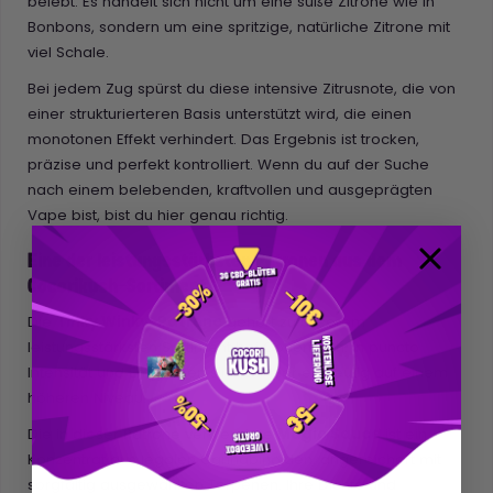
belebt. Es handelt sich nicht um eine süße Zitrone wie in
Bonbons, sondern um eine spritzige, natürliche Zitrone mit
viel Schale.
Bei jedem Zug spürst du diese intensive Zitrusnote, die von
einer strukturierteren Basis unterstützt wird, die einen
monotonen Effekt verhindert. Das Ergebnis ist trocken,
präzise und perfekt kontrolliert. Wenn du auf der Suche
nach einem belebenden, kraftvollen und ausgeprägten
Vape bist, bist du hier genau richtig.
Eine der leistungsstärksten Patronen aus dem
Cocorikush-Sortiment
Die
Tinky Winky-Patrone
gehört zu unserem
leistungsstärksten Sortiment bei Cocorikush. In puncto
Intensität und Empfinden sind wir hier eindeutig auf einem
höheren Niveau.
Die in dieser Patrone verwendete
Magic Sauce
ist ein
Konzentrat aus legalen Cannabinoiden, angereichert mit
sorgfältig ausgewählten Terpenen. Ihre Dichte und