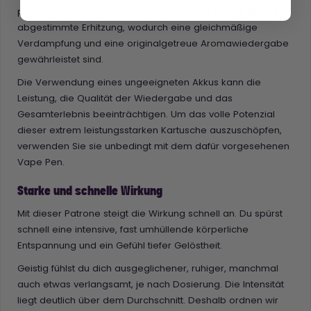
perfekt auf die dickflüssige Konsistenz der
Magic Sauce
abgestimmte Erhitzung, wodurch eine gleichmäßige
Verdampfung und eine originalgetreue Aromawiedergabe
gewährleistet sind.
Die Verwendung eines ungeeigneten Akkus kann die
Leistung, die Qualität der Wiedergabe und das
Gesamterlebnis beeinträchtigen. Um das volle Potenzial
dieser extrem leistungsstarken Kartusche auszuschöpfen,
verwenden Sie sie unbedingt mit dem dafür vorgesehenen
Vape Pen.
Starke und schnelle Wirkung
Mit dieser Patrone steigt die Wirkung schnell an. Du spürst
schnell eine intensive, fast umhüllende körperliche
Entspannung und ein Gefühl tiefer Gelöstheit.
Geistig fühlst du dich ausgeglichener, ruhiger, manchmal
auch etwas verlangsamt, je nach Dosierung. Die Intensität
liegt deutlich über dem Durchschnitt. Deshalb ordnen wir