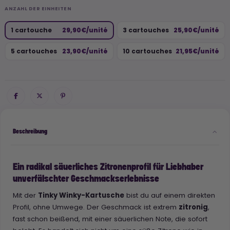
ANZAHL DER EINHEITEN
1 cartouche
29,90€/unité
3 cartouches
25,90€/unité
5 cartouches
23,90€/unité
10 cartouches
21,95€/unité
Beschreibung
Ein radikal säuerliches Zitronenprofil für Liebhaber
unverfälschter Geschmackserlebnisse
Mit der
Tinky Winky-Kartusche
bist du auf einem direkten
Profil, ohne Umwege. Der Geschmack ist extrem
zitronig
,
fast schon beißend, mit einer säuerlichen Note, die sofort