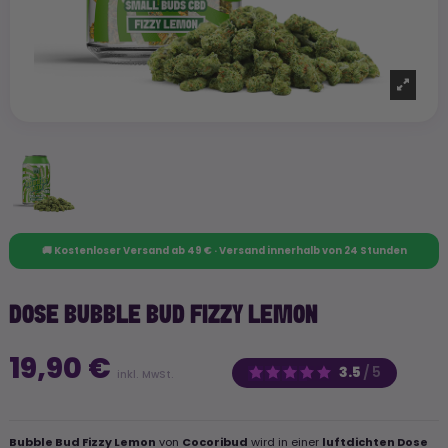
🚚 Kostenloser Versand ab 49 € · Versand innerhalb von 24 Stunden
DOSE BUBBLE BUD FIZZY LEMON
19,90 €
3.5
/
5
inkl. MwSt.
Bubble Bud Fizzy Lemon
von
Cocoribud
wird in einer
luftdichten Dose