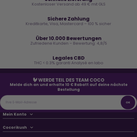
Kostenloser Versand ab 49 € mit GLS
🔒
Sichere Zahlung
Kreditkarte, Visa, Mastercard – 100 % sicher
⭐
Über 10.000 Bewertungen
Zufriedene Kunden – Bewertung: 4,8/5
🌿
Legales CBD
THC < 0.3% garanti Analysé en labo
🐓 WERDE TEIL DES TEAM COCO
Melde dich an und erhalte 10 € Rabatt auf deine nächste
Bestellung
Mein Konto
Cocorikush