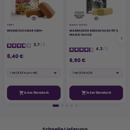
CBN+
MAGIC SAUCE
RESINE ESCOBAR CBN+
MARRAKESH DREAM HASH 30 %
MAGIC SAUCE
3.7
/
5
4.3
/
5
8,40 €
6,90 €


In den Warenkorb
In den Warenkorb
🚚
Schnelle Lieferung