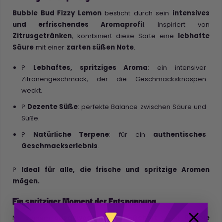
Bubble Bud Fizzy Lemon
besticht durch sein
intensives
und erfrischendes Aromaprofil
. Inspiriert von
Zitrusgetränken
, kombiniert diese Sorte eine
lebhafte
Säure
mit einer
zarten süßen Note
.
?
Lebhaftes, spritziges Aroma
: ein intensiver
Zitronengeschmack, der die Geschmacksknospen
weckt.
?
Dezente Süße
: perfekte Balance zwischen Säure und
Süße.
?
Natürliche Terpene
: für ein
authentisches
Geschmackserlebnis
.
?
Ideal für alle, die frische und spritzige Aromen
mögen.
Ein spritziger Moment der Entspannung
Mit seinem
ausgewogenen CBD-Gehalt
bietet
Bubble