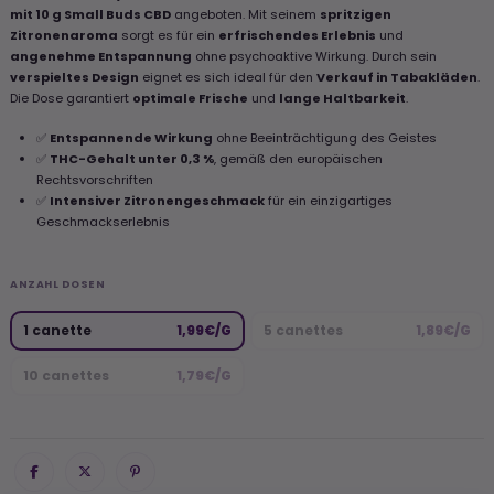
mit 10 g Small Buds CBD
angeboten. Mit seinem
spritzigen
Zitronenaroma
sorgt es für ein
erfrischendes Erlebnis
und
angenehme Entspannung
ohne psychoaktive Wirkung. Durch sein
verspieltes Design
eignet es sich ideal für den
Verkauf in Tabakläden
.
Die Dose garantiert
optimale Frische
und
lange Haltbarkeit
.
✅
Entspannende Wirkung
ohne Beeinträchtigung des Geistes
✅
THC-Gehalt unter 0,3 %
, gemäß den europäischen
Rechtsvorschriften
✅
Intensiver Zitronengeschmack
für ein einzigartiges
Geschmackserlebnis
ANZAHL DOSEN
1 canette
1,99€/G
5 canettes
1,89€/G
10 canettes
1,79€/G