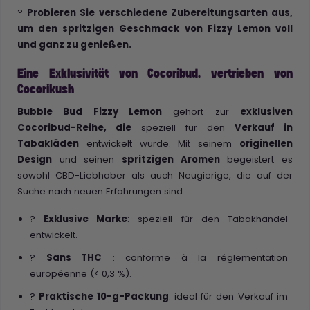
?
Probieren Sie verschiedene Zubereitungsarten aus,
um den spritzigen Geschmack von Fizzy Lemon voll
und ganz zu genießen.
Eine Exklusivität von Cocoribud, vertrieben von
Cocorikush
Bubble Bud Fizzy Lemon
gehört zur
exklusiven
Cocoribud-Reihe, die
speziell für den
Verkauf in
Tabakläden
entwickelt wurde. Mit seinem
originellen
Design
und seinen
spritzigen Aromen
begeistert es
sowohl CBD-Liebhaber als auch Neugierige, die auf der
Suche nach neuen Erfahrungen sind.
?
Exklusive Marke
: speziell für den Tabakhandel
entwickelt.
?
Sans THC
: conforme à la réglementation
européenne (< 0,3 %).
?
Praktische 10-g-Packung
: ideal für den Verkauf im